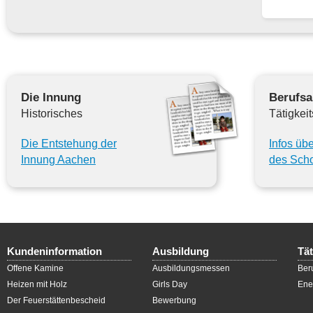
Die Innung
Berufsa
Historisches
Tätigkeit
Die Entstehung der
Infos üb
Innung Aachen
des Scho
Kundeninformation
Ausbildung
Tät
Offene Kamine
Ausbildungsmessen
Ber
Heizen mit Holz
Girls Day
Ene
Der Feuerstättenbescheid
Bewerbung