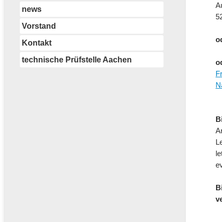
A
news
5
Vorstand
o
Kontakt
technische Prüfstelle Aachen
o
F
N
B
A
L
l
e
B
v